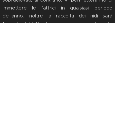
immettere le fattrici in qualsiasi periodo
dell'anno. Inoltre la raccolta dei nidi sarà
facilitata dal fatto che le uova vengono deposte
in appositi contenitori che giornalmente
l'allevatore preleverà. La diffusione del caviale
di lumaca è in continua crescita, ed essendo
considerato un prodotto di alta gastronomia, il
suo prezzo si mantiene molto alto, si pensi che
una confezione da 50 gr. si vende tra i 60 e i
100 euro. Il prezzo è alto anche perché la
lavorazione di questo prodotto è fatta
esclusivamente a mano ed è un lavoro che
richiede molta attenzione e molto tempo.
Ovviamente non tutti i nidi e non tutte le uova